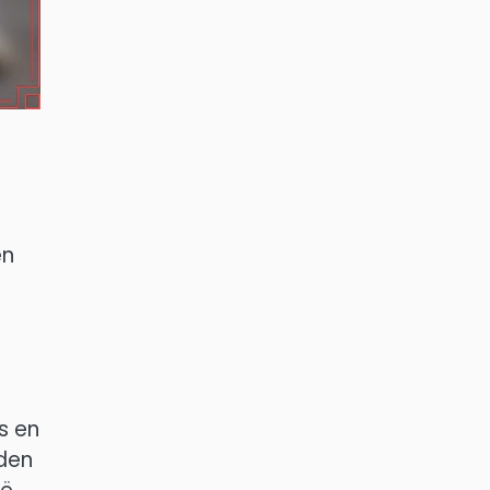
en
s en
rden