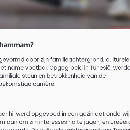
l Chammam?
vormd door zijn familieachtergrond, culturele
met name voetbal. Opgegroeid in Tunesië, werd
amiliale steun en betrokkenheid van de
oekomstige carrière.
r hij werd opgevoed in een gezin dat onderwij
 aan om zijn interesses na te jagen, en creëe