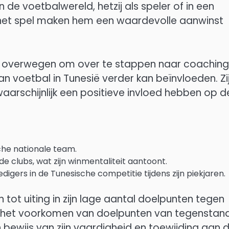
 de voetbalwereld, hetzij als speler of in een
n het spel maken hem een waardevolle aanwinst
overwegen om over te stappen naar coaching
an voetbal in Tunesië verder kan beïnvloeden. Zi
aarschijnlijk een positieve invloed hebben op d
che nationale team.
e clubs, wat zijn winmentaliteit aantoont.
gers in de Tunesische competitie tijdens zijn piekjaren.
t uiting in zijn lage aantal doelpunten tegen
teit in het voorkomen van doelpunten van tegenstan
en bewijs van zijn vaardigheid en toewijding aan 