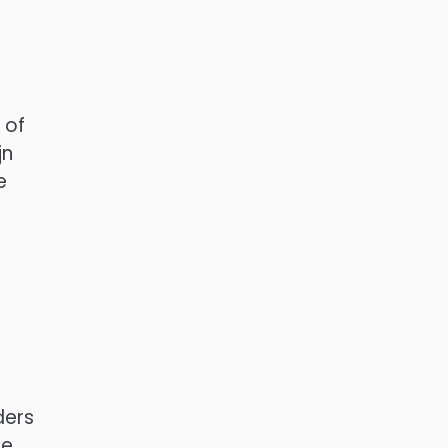
 of
jn
e
ders
de