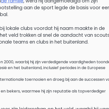
n
de familie
, werd hij aangemoedigd om zijn
ootstelling aan de sport legde de basis voor ee
bal.
ij lokale clubs voordat hij naam maakte in de
het veld trokken al snel de aandacht van scouts
onale teams en clubs in het buitenland.
n 2000, waarbij hij zijn verdedigende vaardigheden toond
sië en het buitenland, inclusief periodes in de Europese
ernationale toernooien en droeg bij aan de successen v
en bekers, waarmee hij zijn reputatie als topverdediger